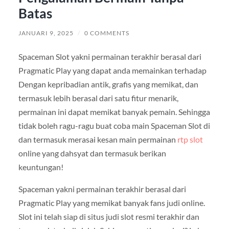
Batas
JANUARI 9, 2025
/
0 COMMENTS
Spaceman Slot yakni permainan terakhir berasal dari
Pragmatic Play yang dapat anda memainkan terhadap
Dengan kepribadian antik, grafis yang memikat, dan
termasuk lebih berasal dari satu fitur menarik,
permainan ini dapat memikat banyak pemain. Sehingga
tidak boleh ragu-ragu buat coba main Spaceman Slot di
dan termasuk merasai kesan main permainan
rtp slot
online yang dahsyat dan termasuk berikan
keuntungan!
Spaceman yakni permainan terakhir berasal dari
Pragmatic Play yang memikat banyak fans judi online.
Slot ini telah siap di situs judi slot resmi terakhir dan