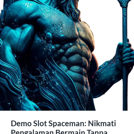
Demo Slot Spaceman: Nikmati
Pengalaman Bermain Tanpa