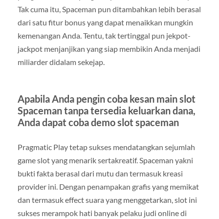
Tak cuma itu, Spaceman pun ditambahkan lebih berasal
dari satu fitur bonus yang dapat menaikkan mungkin
kemenangan Anda. Tentu, tak tertinggal pun jekpot-
jackpot menjanjikan yang siap membikin Anda menjadi
miliarder didalam sekejap.
Apabila Anda pengin coba kesan main slot
Spaceman tanpa tersedia keluarkan dana,
Anda dapat coba demo slot spaceman
Pragmatic Play tetap sukses mendatangkan sejumlah
game slot yang menarik sertakreatif. Spaceman yakni
bukti fakta berasal dari mutu dan termasuk kreasi
provider ini. Dengan penampakan grafis yang memikat
dan termasuk effect suara yang menggetarkan, slot ini
sukses merampok hati banyak pelaku judi online di