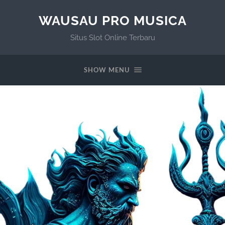
WAUSAU PRO MUSICA
Situs Slot Online Terbaru
SHOW MENU