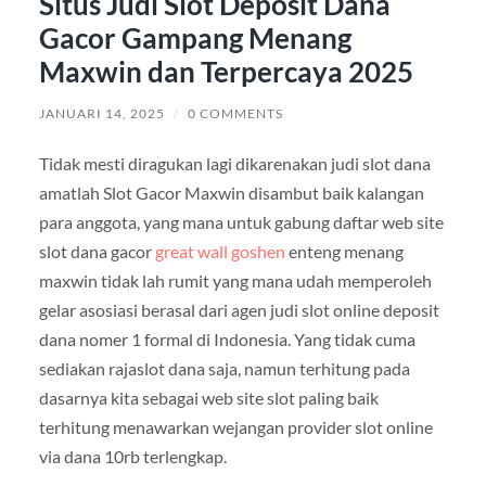
Situs Judi Slot Deposit Dana
Gacor Gampang Menang
Maxwin dan Terpercaya 2025
JANUARI 14, 2025
/
0 COMMENTS
Tidak mesti diragukan lagi dikarenakan judi slot dana
amatlah Slot Gacor Maxwin disambut baik kalangan
para anggota, yang mana untuk gabung daftar web site
slot dana gacor
great wall goshen
enteng menang
maxwin tidak lah rumit yang mana udah memperoleh
gelar asosiasi berasal dari agen judi slot online deposit
dana nomer 1 formal di Indonesia. Yang tidak cuma
sediakan rajaslot dana saja, namun terhitung pada
dasarnya kita sebagai web site slot paling baik
terhitung menawarkan wejangan provider slot online
via dana 10rb terlengkap.