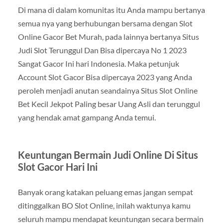
Di mana di dalam komunitas itu Anda mampu bertanya
semua nya yang berhubungan bersama dengan Slot
Online Gacor Bet Murah, pada lainnya bertanya Situs
Judi Slot Terunggul Dan Bisa dipercaya No 1 2023
Sangat Gacor Ini hari Indonesia. Maka petunjuk
Account Slot Gacor Bisa dipercaya 2023 yang Anda
peroleh menjadi anutan seandainya Situs Slot Online
Bet Kecil Jekpot Paling besar Uang Asli dan terunggul
yang hendak amat gampang Anda temui.
Keuntungan Bermain Judi Online Di Situs
Slot Gacor Hari Ini
Banyak orang katakan peluang emas jangan sempat
ditinggalkan BO Slot Online, inilah waktunya kamu
seluruh mampu mendapat keuntungan secara bermain