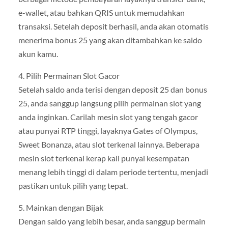
e-wallet, atau bahkan QRIS untuk memudahkan
transaksi. Setelah deposit berhasil, anda akan otomatis
menerima bonus 25 yang akan ditambahkan ke saldo
akun kamu.
4. Pilih Permainan Slot Gacor
Setelah saldo anda terisi dengan deposit 25 dan bonus
25, anda sanggup langsung pilih permainan slot yang
anda inginkan. Carilah mesin slot yang tengah gacor
atau punyai RTP tinggi, layaknya Gates of Olympus,
Sweet Bonanza, atau slot terkenal lainnya. Beberapa
mesin slot terkenal kerap kali punyai kesempatan
menang lebih tinggi di dalam periode tertentu, menjadi
pastikan untuk pilih yang tepat.
5. Mainkan dengan Bijak
Dengan saldo yang lebih besar, anda sanggup bermain