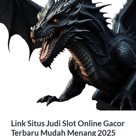
Link Situs Judi Slot Online Gacor
Terbaru Mudah Menang 2025