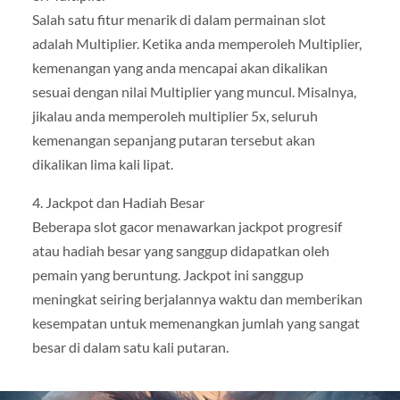
Salah satu fitur menarik di dalam permainan slot
adalah Multiplier. Ketika anda memperoleh Multiplier,
kemenangan yang anda mencapai akan dikalikan
sesuai dengan nilai Multiplier yang muncul. Misalnya,
jikalau anda memperoleh multiplier 5x, seluruh
kemenangan sepanjang putaran tersebut akan
dikalikan lima kali lipat.
4. Jackpot dan Hadiah Besar
Beberapa slot gacor menawarkan jackpot progresif
atau hadiah besar yang sanggup didapatkan oleh
pemain yang beruntung. Jackpot ini sanggup
meningkat seiring berjalannya waktu dan memberikan
kesempatan untuk memenangkan jumlah yang sangat
besar di dalam satu kali putaran.