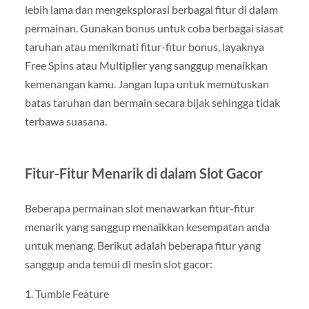
lebih lama dan mengeksplorasi berbagai fitur di dalam
permainan. Gunakan bonus untuk coba berbagai siasat
taruhan atau menikmati fitur-fitur bonus, layaknya
Free Spins atau Multiplier yang sanggup menaikkan
kemenangan kamu. Jangan lupa untuk memutuskan
batas taruhan dan bermain secara bijak sehingga tidak
terbawa suasana.
Fitur-Fitur Menarik di dalam Slot Gacor
Beberapa permainan slot menawarkan fitur-fitur
menarik yang sanggup menaikkan kesempatan anda
untuk menang. Berikut adalah beberapa fitur yang
sanggup anda temui di mesin slot gacor:
1. Tumble Feature