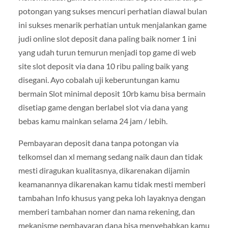
potongan yang sukses mencuri perhatian diawal bulan
ini sukses menarik perhatian untuk menjalankan game
judi online slot deposit dana paling baik nomer 1 ini
yang udah turun temurun menjadi top game di web
site slot deposit via dana 10 ribu paling baik yang
disegani. Ayo cobalah uji keberuntungan kamu
bermain Slot minimal deposit 10rb kamu bisa bermain
disetiap game dengan berlabel slot via dana yang
bebas kamu mainkan selama 24 jam / lebih.
Pembayaran deposit dana tanpa potongan via
telkomsel dan xl memang sedang naik daun dan tidak
mesti diragukan kualitasnya, dikarenakan dijamin
keamanannya dikarenakan kamu tidak mesti memberi
tambahan Info khusus yang peka loh layaknya dengan
memberi tambahan nomer dan nama rekening, dan
mekanisme pembayaran dana bisa menyebabkan kamu