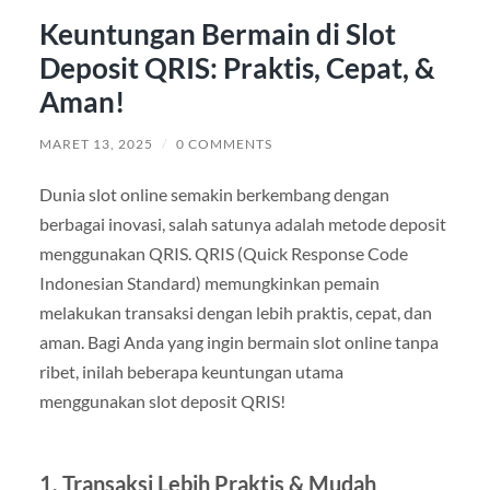
Keuntungan Bermain di Slot
Deposit QRIS: Praktis, Cepat, &
Aman!
MARET 13, 2025
/
0 COMMENTS
Dunia slot online semakin berkembang dengan
berbagai inovasi, salah satunya adalah metode deposit
menggunakan QRIS. QRIS (Quick Response Code
Indonesian Standard) memungkinkan pemain
melakukan transaksi dengan lebih praktis, cepat, dan
aman. Bagi Anda yang ingin bermain slot online tanpa
ribet, inilah beberapa keuntungan utama
menggunakan slot deposit QRIS!
1. Transaksi Lebih Praktis & Mudah