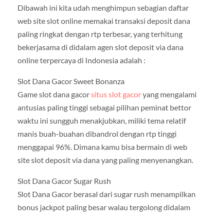
Dibawah ini kita udah menghimpun sebagian daftar
web site slot online memakai transaksi deposit dana
paling ringkat dengan rtp terbesar, yang terhitung
bekerjasama di didalam agen slot deposit via dana
online terpercaya di Indonesia adalah :
Slot Dana Gacor Sweet Bonanza
Game slot dana gacor
situs slot gacor
yang mengalami
antusias paling tinggi sebagai pilihan peminat bettor
waktu ini sungguh menakjubkan, miliki tema relatif
manis buah-buahan dibandrol dengan rtp tinggi
menggapai 96%. Dimana kamu bisa bermain di web
site slot deposit via dana yang paling menyenangkan.
Slot Dana Gacor Sugar Rush
Slot Dana Gacor berasal dari sugar rush menampilkan
bonus jackpot paling besar walau tergolong didalam