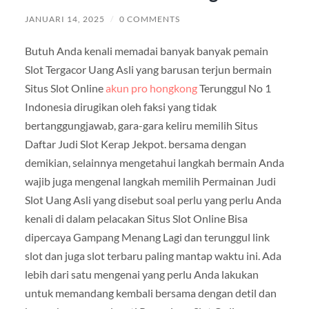
JANUARI 14, 2025
/
0 COMMENTS
Butuh Anda kenali memadai banyak banyak pemain
Slot Tergacor Uang Asli yang barusan terjun bermain
Situs Slot Online
akun pro hongkong
Terunggul No 1
Indonesia dirugikan oleh faksi yang tidak
bertanggungjawab, gara-gara keliru memilih Situs
Daftar Judi Slot Kerap Jekpot. bersama dengan
demikian, selainnya mengetahui langkah bermain Anda
wajib juga mengenal langkah memilih Permainan Judi
Slot Uang Asli yang disebut soal perlu yang perlu Anda
kenali di dalam pelacakan Situs Slot Online Bisa
dipercaya Gampang Menang Lagi dan terunggul link
slot dan juga slot terbaru paling mantap waktu ini. Ada
lebih dari satu mengenai yang perlu Anda lakukan
untuk memandang kembali bersama dengan detil dan