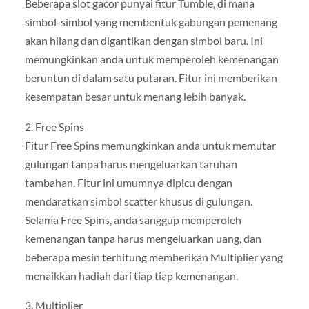
Beberapa slot gacor punyai fitur Tumble, di mana
simbol-simbol yang membentuk gabungan pemenang
akan hilang dan digantikan dengan simbol baru. Ini
memungkinkan anda untuk memperoleh kemenangan
beruntun di dalam satu putaran. Fitur ini memberikan
kesempatan besar untuk menang lebih banyak.
2. Free Spins
Fitur Free Spins memungkinkan anda untuk memutar
gulungan tanpa harus mengeluarkan taruhan
tambahan. Fitur ini umumnya dipicu dengan
mendaratkan simbol scatter khusus di gulungan.
Selama Free Spins, anda sanggup memperoleh
kemenangan tanpa harus mengeluarkan uang, dan
beberapa mesin terhitung memberikan Multiplier yang
menaikkan hadiah dari tiap tiap kemenangan.
3. Multiplier