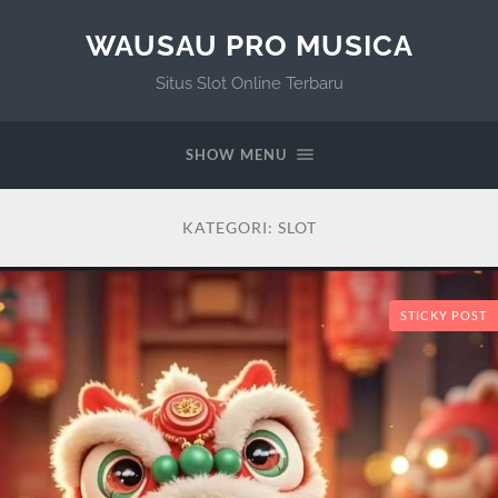
WAUSAU PRO MUSICA
Situs Slot Online Terbaru
SHOW MENU
KATEGORI:
SLOT
STICKY POST