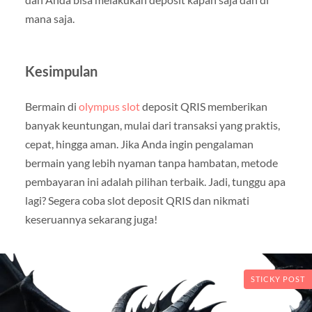
mana saja.
Kesimpulan
Bermain di
olympus slot
deposit QRIS memberikan
banyak keuntungan, mulai dari transaksi yang praktis,
cepat, hingga aman. Jika Anda ingin pengalaman
bermain yang lebih nyaman tanpa hambatan, metode
pembayaran ini adalah pilihan terbaik. Jadi, tunggu apa
lagi? Segera coba slot deposit QRIS dan nikmati
keseruannya sekarang juga!
STICKY POST