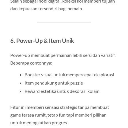
Selain sebagai hobi digital, koleksi koi memberi tujuan
dan kepuasan tersendiri bagi pemain.
6. Power-Up & Item Unik
Power-up membuat permainan lebih seru dan variatif.
Beberapa contohnya:
Booster visual untuk mempercepat eksplorasi
Item pendukung untuk puzzle
Reward estetika untuk dekorasi kolam
Fitur ini memberi sensasi strategis tanpa membuat
game terasa rumit, tetap fun tapi memberi pilihan
untuk meningkatkan progres.