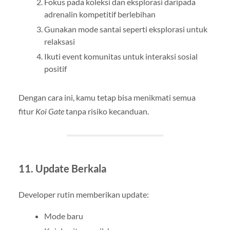
Fokus pada koleksi dan eksplorasi daripada
adrenalin kompetitif berlebihan
Gunakan mode santai seperti eksplorasi untuk
relaksasi
Ikuti event komunitas untuk interaksi sosial
positif
Dengan cara ini, kamu tetap bisa menikmati semua
fitur
Koi Gate
tanpa risiko kecanduan.
11. Update Berkala
Developer rutin memberikan update:
Mode baru