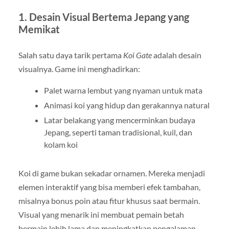
1. Desain Visual Bertema Jepang yang
Memikat
Salah satu daya tarik pertama
Koi Gate
adalah desain
visualnya. Game ini menghadirkan:
Palet warna lembut yang nyaman untuk mata
Animasi koi yang hidup dan gerakannya natural
Latar belakang yang mencerminkan budaya
Jepang, seperti taman tradisional, kuil, dan
kolam koi
Koi di game bukan sekadar ornamen. Mereka menjadi
elemen interaktif yang bisa memberi efek tambahan,
misalnya bonus poin atau fitur khusus saat bermain.
Visual yang menarik ini membuat pemain betah
bermain lebih lama dan meningkatkan pengalaman