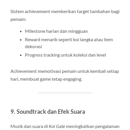
Sistem achievement memberikan target tambahan bagi
pemain:
Milestone harian dan mingguan
Reward menarik seperti koi langka atau item
dekorasi
Progress tracking untuk koleksi dan level
Achievement memotivasi pemain untuk kembali setiap
hari, membuat game tetap engaging.
9. Soundtrack dan Efek Suara
Musik dan suara di
Koi Gate
meningkatkan pengalaman