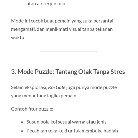
atau air terjun mini
Mode ini cocok buat pemain yang suka bersantai,
mengamati, dan menikmati visual tanpa tekanan
waktu.
3. Mode Puzzle: Tantang Otak Tanpa Stres
Selain eksplorasi,
Koi Gate
juga punya mode puzzle
yang menantang logika pemain.
Contoh fitur puzzle:
Susun pola koi sesuai warna atau jenis
Pecahkan teka-teki untuk membuka hadiah