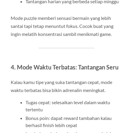
Tantangan harian yang berbeda setiap minggu
Mode puzzle memberi sensasi bermain yang lebih
santai tapi tetap menuntut fokus. Cocok buat yang
ingin melatih konsentrasi sambil menikmati game.
4. Mode Waktu Terbatas: Tantangan Seru
Kalau kamu tipe yang suka tantangan cepat, mode
waktu terbatas bisa bikin adrenalin meningkat.
Tugas cepat: selesaikan level dalam waktu
tertentu
Bonus poin: dapat reward tambahan kalau
berhasil finish lebih cepat