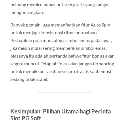
peluang memicu babak putaran gratis yang sangat
menguntungkan.
Banyak pemain juga memanfaatkan fitur Auto Spin
untuk menjaga konsistensi ritme permainan.
Perhatikan pola munculnya simbol emas pada layar;
jika mesin mulai sering memberikan simbol emas,
biasanya itu adalah pertanda bahwa fitur bonus akan
segera muncul. Tetaplah fokus dan jangan terpancing
untuk menaikkan taruhan secara drastis saat emosi
sedang tidak stabil.
Kesimpulan: Pilihan Utama bagi Pecinta
Slot PG Soft