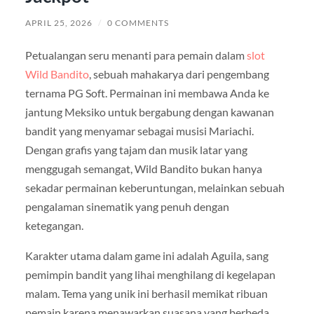
APRIL 25, 2026
/
0 COMMENTS
Petualangan seru menanti para pemain dalam
slot
Wild Bandito
, sebuah mahakarya dari pengembang
ternama PG Soft. Permainan ini membawa Anda ke
jantung Meksiko untuk bergabung dengan kawanan
bandit yang menyamar sebagai musisi Mariachi.
Dengan grafis yang tajam dan musik latar yang
menggugah semangat, Wild Bandito bukan hanya
sekadar permainan keberuntungan, melainkan sebuah
pengalaman sinematik yang penuh dengan
ketegangan.
Karakter utama dalam game ini adalah Aguila, sang
pemimpin bandit yang lihai menghilang di kegelapan
malam. Tema yang unik ini berhasil memikat ribuan
pemain karena menawarkan suasana yang berbeda