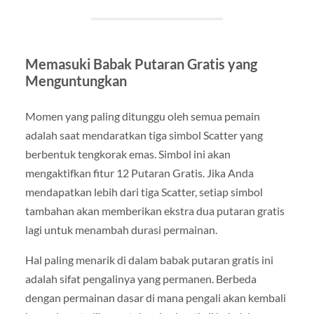
Memasuki Babak Putaran Gratis yang
Menguntungkan
Momen yang paling ditunggu oleh semua pemain
adalah saat mendaratkan tiga simbol Scatter yang
berbentuk tengkorak emas. Simbol ini akan
mengaktifkan fitur 12 Putaran Gratis. Jika Anda
mendapatkan lebih dari tiga Scatter, setiap simbol
tambahan akan memberikan ekstra dua putaran gratis
lagi untuk menambah durasi permainan.
Hal paling menarik di dalam babak putaran gratis ini
adalah sifat pengalinya yang permanen. Berbeda
dengan permainan dasar di mana pengali akan kembali