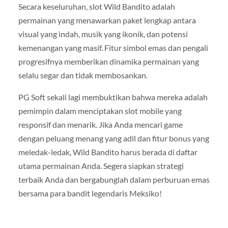
Secara keseluruhan, slot Wild Bandito adalah
permainan yang menawarkan paket lengkap antara
visual yang indah, musik yang ikonik, dan potensi
kemenangan yang masif. Fitur simbol emas dan pengali
progresifnya memberikan dinamika permainan yang
selalu segar dan tidak membosankan.
PG Soft sekali lagi membuktikan bahwa mereka adalah
pemimpin dalam menciptakan slot mobile yang
responsif dan menarik. Jika Anda mencari game
dengan peluang menang yang adil dan fitur bonus yang
meledak-ledak, Wild Bandito harus berada di daftar
utama permainan Anda. Segera siapkan strategi
terbaik Anda dan bergabunglah dalam perburuan emas
bersama para bandit legendaris Meksiko!