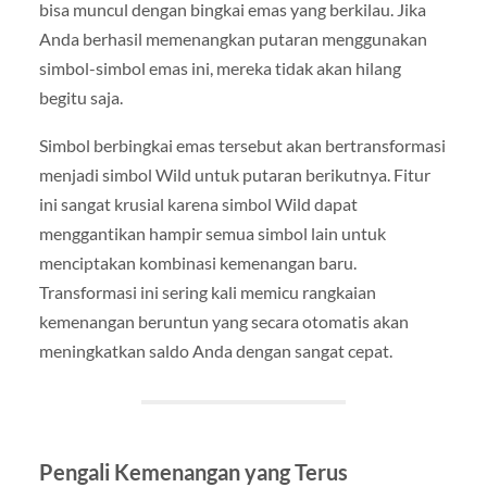
bisa muncul dengan bingkai emas yang berkilau. Jika
Anda berhasil memenangkan putaran menggunakan
simbol-simbol emas ini, mereka tidak akan hilang
begitu saja.
Simbol berbingkai emas tersebut akan bertransformasi
menjadi simbol Wild untuk putaran berikutnya. Fitur
ini sangat krusial karena simbol Wild dapat
menggantikan hampir semua simbol lain untuk
menciptakan kombinasi kemenangan baru.
Transformasi ini sering kali memicu rangkaian
kemenangan beruntun yang secara otomatis akan
meningkatkan saldo Anda dengan sangat cepat.
Pengali Kemenangan yang Terus