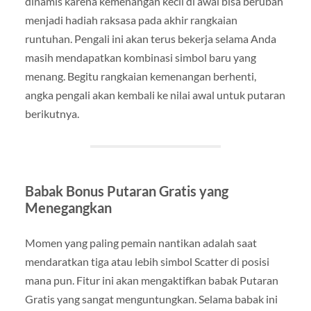
dinamis karena kemenangan kecil di awal bisa berubah
menjadi hadiah raksasa pada akhir rangkaian
runtuhan. Pengali ini akan terus bekerja selama Anda
masih mendapatkan kombinasi simbol baru yang
menang. Begitu rangkaian kemenangan berhenti,
angka pengali akan kembali ke nilai awal untuk putaran
berikutnya.
Babak Bonus Putaran Gratis yang
Menegangkan
Momen yang paling pemain nantikan adalah saat
mendaratkan tiga atau lebih simbol Scatter di posisi
mana pun. Fitur ini akan mengaktifkan babak Putaran
Gratis yang sangat menguntungkan. Selama babak ini