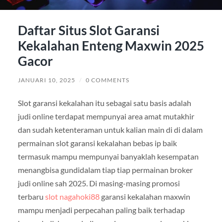
Daftar Situs Slot Garansi
Kekalahan Enteng Maxwin 2025
Gacor
JANUARI 10, 2025
/
0 COMMENTS
Slot garansi kekalahan itu sebagai satu basis adalah
judi online terdapat mempunyai area amat mutakhir
dan sudah ketenteraman untuk kalian main di di dalam
permainan slot garansi kekalahan bebas ip baik
termasuk mampu mempunyai banyaklah kesempatan
menangbisa gundidalam tiap tiap permainan broker
judi online sah 2025. Di masing-masing promosi
terbaru
slot nagahoki88
garansi kekalahan maxwin
mampu menjadi perpecahan paling baik terhadap