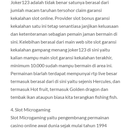
Joker123 adalah tidak benar satunya berasal dari
jumlah macam taruhan tersohor claim garansi
kekalahan slot online. Provider slot bonus garansi
kekalahan satu ini tetap senantiasa janjikan keluasaan
dan ketenteraman sebagian pemain jaman bermain di
sini. Kelebihan berasal dari main web site slot garansi
kekalahan gampang menang joker123 di sini yaitu
kalian mampu main slot garansi kekalahan terakhir,
minimum 10.000 sudah mampu bermain di area ini.
Permainan biarlah terdapat mempunyai rtp live besar
termasuk berasal dari di sini yaitu sejenis Hercules, dan
termasuk Hot fruit, termasuk Golden dragon dan
tembak ikan ataupun biasa kita terangkan fishing fish.
4. Slot Microgaming
Slot Microgaming yaitu pengembnang permainan
casino online awal dunia sejak mulai tahun 1994