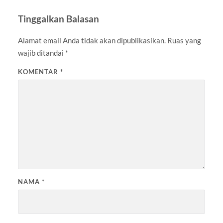
Tinggalkan Balasan
Alamat email Anda tidak akan dipublikasikan.
Ruas yang
wajib ditandai
*
KOMENTAR
*
NAMA
*