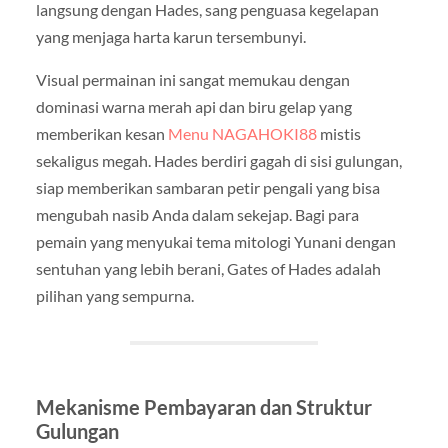
langsung dengan Hades, sang penguasa kegelapan
yang menjaga harta karun tersembunyi.
Visual permainan ini sangat memukau dengan
dominasi warna merah api dan biru gelap yang
memberikan kesan
Menu NAGAHOKI88
mistis
sekaligus megah. Hades berdiri gagah di sisi gulungan,
siap memberikan sambaran petir pengali yang bisa
mengubah nasib Anda dalam sekejap. Bagi para
pemain yang menyukai tema mitologi Yunani dengan
sentuhan yang lebih berani, Gates of Hades adalah
pilihan yang sempurna.
Mekanisme Pembayaran dan Struktur
Gulungan