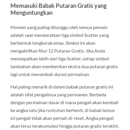
Memasuki Babak Putaran Gratis yang
Menguntungkan
Momen yang paling ditunggu oleh semua pemain
adalah saat mendaratkan tiga simbol Scatter yang
berbentuk tengkorak emas. Simbol ini akan
mengaktifkan fitur 12 Putaran Gratis. Jika Anda
mendapatkan lebih dari tiga Scatter, setiap simbol
tambahan akan memberikan ekstra dua putaran gratis
lagi untuk menambah durasi permainan.
Hal paling menarik di dalam babak putaran gratis ini
adalah sifat pengalinya yang permanen. Berbeda
dengan permainan dasar di mana pengali akan kembali
ke angka satu jika runtuhan berhenti, di babak bonus
ini pengali tidak akan pernah di-reset. Angka pengali
akan terus terakumulasi hingga putaran gratis terakhir,