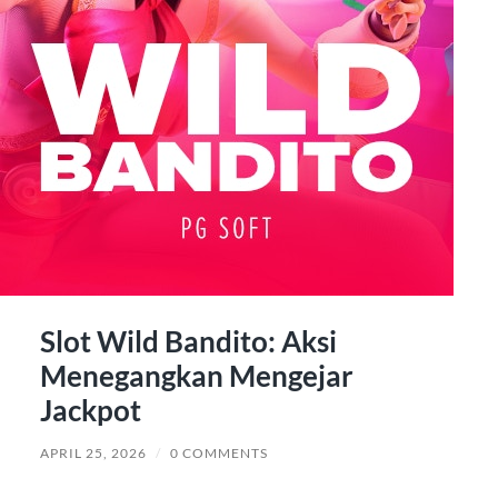
Slot Wild Bandito: Aksi
Menegangkan Mengejar
Jackpot
APRIL 25, 2026
/
0 COMMENTS