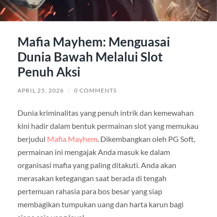
Mafia Mayhem: Menguasai
Dunia Bawah Melalui Slot
Penuh Aksi
APRIL 25, 2026
/
0 COMMENTS
Dunia kriminalitas yang penuh intrik dan kemewahan
kini hadir dalam bentuk permainan slot yang memukau
berjudul
Mafia Mayhem
. Dikembangkan oleh PG Soft,
permainan ini mengajak Anda masuk ke dalam
organisasi mafia yang paling ditakuti. Anda akan
merasakan ketegangan saat berada di tengah
pertemuan rahasia para bos besar yang siap
membagikan tumpukan uang dan harta karun bagi