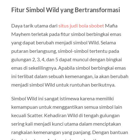
Fitur Simbol Wild yang Bertransformasi
Daya tarik utama dari
situs judi bola sbobet
Mafia
Mayhem terletak pada fitur simbol berbingkai emas
yang dapat berubah menjadi simbol Wild. Selama
putaran berlangsung, simbol-simbol tertentu pada
gulungan 2, 3, 4, dan 5 dapat muncul dengan bingkai
emas di sekelilingnya. Apabila simbol berbingkai emas
ini terlibat dalam sebuah kemenangan, ia akan berubah
menjadi simbol Wild untuk runtuhan berikutnya.
Simbol Wild ini sangat istimewa karena memiliki
kemampuan untuk menggantikan semua simbol lain
kecuali Scatter. Kehadiran Wild di tengah gulungan
sering kali menjadi kunci utama dalam menciptakan
rangkaian kemenangan yang panjang. Dengan bantuan