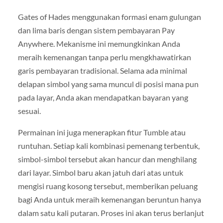
Gates of Hades menggunakan formasi enam gulungan
dan lima baris dengan sistem pembayaran Pay
Anywhere. Mekanisme ini memungkinkan Anda
meraih kemenangan tanpa perlu mengkhawatirkan
garis pembayaran tradisional. Selama ada minimal
delapan simbol yang sama muncul di posisi mana pun
pada layar, Anda akan mendapatkan bayaran yang
sesuai.
Permainan ini juga menerapkan fitur Tumble atau
runtuhan. Setiap kali kombinasi pemenang terbentuk,
simbol-simbol tersebut akan hancur dan menghilang
dari layar. Simbol baru akan jatuh dari atas untuk
mengisi ruang kosong tersebut, memberikan peluang
bagi Anda untuk meraih kemenangan beruntun hanya
dalam satu kali putaran. Proses ini akan terus berlanjut