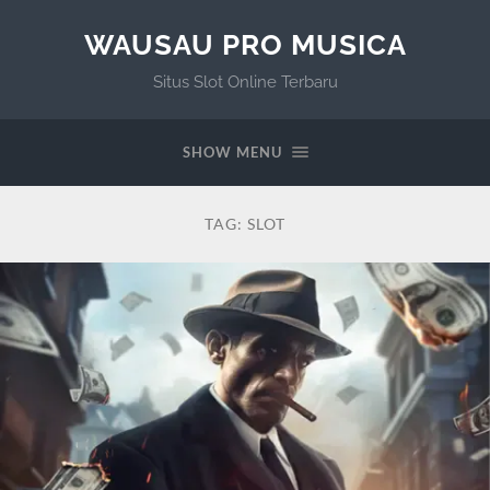
WAUSAU PRO MUSICA
Situs Slot Online Terbaru
SHOW MENU
TAG:
SLOT