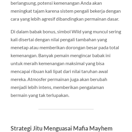
berlangsung, potensi kemenangan Anda akan
meningkat tajam karena sistem pengali bekerja dengan
cara yang lebih agresif dibandingkan permainan dasar.
Di dalam babak bonus, simbol Wild yang muncul sering
kali disertai dengan nilai pengali tambahan yang
menetap atau memberikan dorongan besar pada total
kemenangan. Banyak pemain mengincar babak ini
untuk meraih kemenangan maksimal yang bisa
mencapai ribuan kali lipat dari nilai taruhan awal
mereka. Atmosfer permainan juga akan berubah
menjadi lebih intens, memberikan pengalaman
bermain yang tak terlupakan.
Strategi Jitu Menguasai Mafia Mayhem