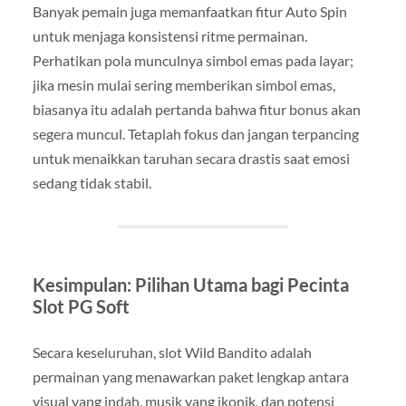
Banyak pemain juga memanfaatkan fitur Auto Spin
untuk menjaga konsistensi ritme permainan.
Perhatikan pola munculnya simbol emas pada layar;
jika mesin mulai sering memberikan simbol emas,
biasanya itu adalah pertanda bahwa fitur bonus akan
segera muncul. Tetaplah fokus dan jangan terpancing
untuk menaikkan taruhan secara drastis saat emosi
sedang tidak stabil.
Kesimpulan: Pilihan Utama bagi Pecinta
Slot PG Soft
Secara keseluruhan, slot Wild Bandito adalah
permainan yang menawarkan paket lengkap antara
visual yang indah, musik yang ikonik, dan potensi