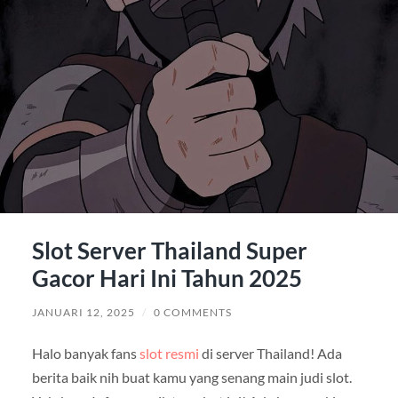
Slot Server Thailand Super
Gacor Hari Ini Tahun 2025
JANUARI 12, 2025
/
0 COMMENTS
Halo banyak fans
slot resmi
di server Thailand! Ada
berita baik nih buat kamu yang senang main judi slot.