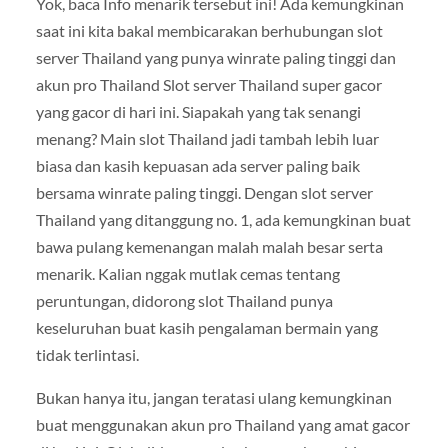
Yok, baca Info menarik tersebut ini! Ada kemungkinan
saat ini kita bakal membicarakan berhubungan slot
server Thailand yang punya winrate paling tinggi dan
akun pro Thailand Slot server Thailand super gacor
yang gacor di hari ini. Siapakah yang tak senangi
menang? Main slot Thailand jadi tambah lebih luar
biasa dan kasih kepuasan ada server paling baik
bersama winrate paling tinggi. Dengan slot server
Thailand yang ditanggung no. 1, ada kemungkinan buat
bawa pulang kemenangan malah malah besar serta
menarik. Kalian nggak mutlak cemas tentang
peruntungan, didorong slot Thailand punya
keseluruhan buat kasih pengalaman bermain yang
tidak terlintasi.
Bukan hanya itu, jangan teratasi ulang kemungkinan
buat menggunakan akun pro Thailand yang amat gacor