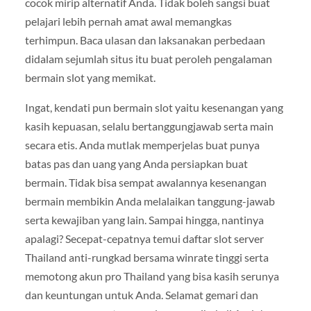
cocok mirip alternatif Anda. Tidak boleh sangsi buat
pelajari lebih pernah amat awal memangkas
terhimpun. Baca ulasan dan laksanakan perbedaan
didalam sejumlah situs itu buat peroleh pengalaman
bermain slot yang memikat.
Ingat, kendati pun bermain slot yaitu kesenangan yang
kasih kepuasan, selalu bertanggungjawab serta main
secara etis. Anda mutlak memperjelas buat punya
batas pas dan uang yang Anda persiapkan buat
bermain. Tidak bisa sempat awalannya kesenangan
bermain membikin Anda melalaikan tanggung-jawab
serta kewajiban yang lain. Sampai hingga, nantinya
apalagi? Secepat-cepatnya temui daftar slot server
Thailand anti-rungkad bersama winrate tinggi serta
memotong akun pro Thailand yang bisa kasih serunya
dan keuntungan untuk Anda. Selamat gemari dan