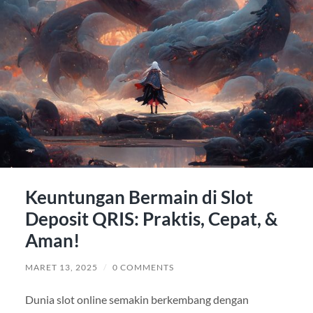
Keuntungan Bermain di Slot
Deposit QRIS: Praktis, Cepat, &
Aman!
MARET 13, 2025
/
0 COMMENTS
Dunia slot online semakin berkembang dengan