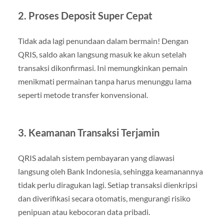
2. Proses Deposit Super Cepat
Tidak ada lagi penundaan dalam bermain! Dengan
QRIS, saldo akan langsung masuk ke akun setelah
transaksi dikonfirmasi. Ini memungkinkan pemain
menikmati permainan tanpa harus menunggu lama
seperti metode transfer konvensional.
3. Keamanan Transaksi Terjamin
QRIS adalah sistem pembayaran yang diawasi
langsung oleh Bank Indonesia, sehingga keamanannya
tidak perlu diragukan lagi. Setiap transaksi dienkripsi
dan diverifikasi secara otomatis, mengurangi risiko
penipuan atau kebocoran data pribadi.