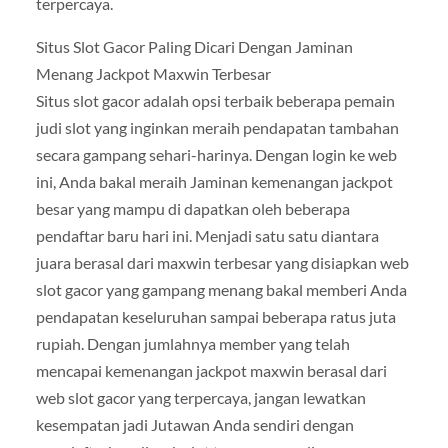
terpercaya.
Situs Slot Gacor Paling Dicari Dengan Jaminan
Menang Jackpot Maxwin Terbesar
Situs slot gacor adalah opsi terbaik beberapa pemain
judi slot yang inginkan meraih pendapatan tambahan
secara gampang sehari-harinya. Dengan login ke web
ini, Anda bakal meraih Jaminan kemenangan jackpot
besar yang mampu di dapatkan oleh beberapa
pendaftar baru hari ini. Menjadi satu satu diantara
juara berasal dari maxwin terbesar yang disiapkan web
slot gacor yang gampang menang bakal memberi Anda
pendapatan keseluruhan sampai beberapa ratus juta
rupiah. Dengan jumlahnya member yang telah
mencapai kemenangan jackpot maxwin berasal dari
web slot gacor yang terpercaya, jangan lewatkan
kesempatan jadi Jutawan Anda sendiri dengan