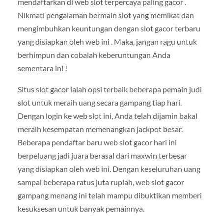
mendaftarkan di web slot terpercaya paling gacor .
Nikmati pengalaman bermain slot yang memikat dan
mengimbuhkan keuntungan dengan slot gacor terbaru
yang disiapkan oleh web ini . Maka, jangan ragu untuk
berhimpun dan cobalah keberuntungan Anda
sementara ini !
Situs slot gacor ialah opsi terbaik beberapa pemain judi
slot untuk meraih uang secara gampang tiap hari.
Dengan login ke web slot ini, Anda telah dijamin bakal
meraih kesempatan memenangkan jackpot besar.
Beberapa pendaftar baru web slot gacor hari ini
berpeluang jadi juara berasal dari maxwin terbesar
yang disiapkan oleh web ini. Dengan keseluruhan uang
sampai beberapa ratus juta rupiah, web slot gacor
gampang menang ini telah mampu dibuktikan memberi
kesuksesan untuk banyak pemainnya.