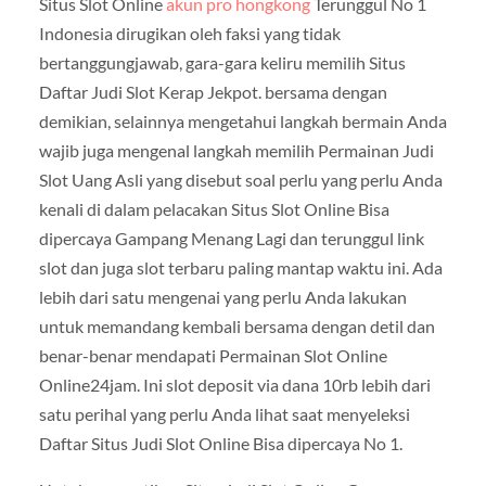
Situs Slot Online
akun pro hongkong
Terunggul No 1
Indonesia dirugikan oleh faksi yang tidak
bertanggungjawab, gara-gara keliru memilih Situs
Daftar Judi Slot Kerap Jekpot. bersama dengan
demikian, selainnya mengetahui langkah bermain Anda
wajib juga mengenal langkah memilih Permainan Judi
Slot Uang Asli yang disebut soal perlu yang perlu Anda
kenali di dalam pelacakan Situs Slot Online Bisa
dipercaya Gampang Menang Lagi dan terunggul link
slot dan juga slot terbaru paling mantap waktu ini. Ada
lebih dari satu mengenai yang perlu Anda lakukan
untuk memandang kembali bersama dengan detil dan
benar-benar mendapati Permainan Slot Online
Online24jam. Ini slot deposit via dana 10rb lebih dari
satu perihal yang perlu Anda lihat saat menyeleksi
Daftar Situs Judi Slot Online Bisa dipercaya No 1.