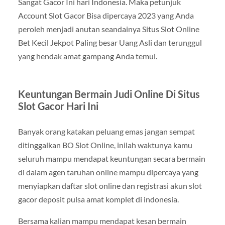
Sangat Gacor Ini hari Indonesia. Maka petunjuk
Account Slot Gacor Bisa dipercaya 2023 yang Anda
peroleh menjadi anutan seandainya Situs Slot Online
Bet Kecil Jekpot Paling besar Uang Asli dan terunggul
yang hendak amat gampang Anda temui.
Keuntungan Bermain Judi Online Di Situs
Slot Gacor Hari Ini
Banyak orang katakan peluang emas jangan sempat
ditinggalkan BO Slot Online, inilah waktunya kamu
seluruh mampu mendapat keuntungan secara bermain
di dalam agen taruhan online mampu dipercaya yang
menyiapkan daftar slot online dan registrasi akun slot
gacor deposit pulsa amat komplet di indonesia.
Bersama kalian mampu mendapat kesan bermain