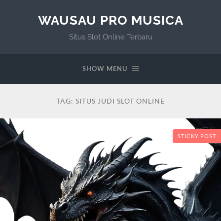
WAUSAU PRO MUSICA
Situs Slot Online Terbaru
SHOW MENU
TAG:
SITUS JUDI SLOT ONLINE
STICKY POST