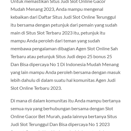
Untuk memastikan Situs Judi Slot Online Gacor
Mudah Menang 2023, Anda mampu mengenal
kebaikan dari Daftar Situs Judi Slot Online Terunggul
itu bersama dengan petunjuk dari pemain yang sudah
main di Situs Slot Terbaru 2023 itu, petunjuk itu
mampu Anda peroleh dari teman yang sudah
membawa pengalaman dibagian Agen Slot Online Sah
Terbaru atau petunjuk Situs Judi depo 25 bonus 25
Dan Bisa dipercaya No 1 Di Indonesia Mudah Menang
yang lain mampu Anda peroleh bersama dengan masuk
lebih dahulu di dalam suatu hal komunitas Agen Judi
Slot Online Terbaru 2023.
Di mana di dalam komunitas itu Anda mampu bertanya
semua nya yang berhubungan bersama dengan Slot
Online Gacor Bet Murah, pada lainnya bertanya Situs
Judi Slot Terunggul Dan Bisa dipercaya No 1 2023