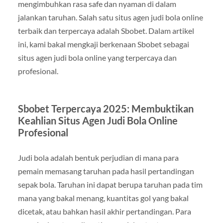
mengimbuhkan rasa safe dan nyaman di dalam
jalankan taruhan. Salah satu situs agen judi bola online
terbaik dan terpercaya adalah Sbobet. Dalam artikel
ini, kami bakal mengkaji berkenaan Sbobet sebagai
situs agen judi bola online yang terpercaya dan
profesional.
Sbobet Terpercaya 2025: Membuktikan
Keahlian Situs Agen Judi Bola Online
Profesional
Judi bola adalah bentuk perjudian di mana para
pemain memasang taruhan pada hasil pertandingan
sepak bola. Taruhan ini dapat berupa taruhan pada tim
mana yang bakal menang, kuantitas gol yang bakal
dicetak, atau bahkan hasil akhir pertandingan. Para