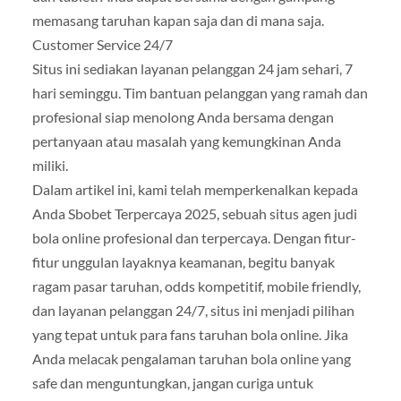
memasang taruhan kapan saja dan di mana saja.
Customer Service 24/7
Situs ini sediakan layanan pelanggan 24 jam sehari, 7
hari seminggu. Tim bantuan pelanggan yang ramah dan
profesional siap menolong Anda bersama dengan
pertanyaan atau masalah yang kemungkinan Anda
miliki.
Dalam artikel ini, kami telah memperkenalkan kepada
Anda Sbobet Terpercaya 2025, sebuah situs agen judi
bola online profesional dan terpercaya. Dengan fitur-
fitur unggulan layaknya keamanan, begitu banyak
ragam pasar taruhan, odds kompetitif, mobile friendly,
dan layanan pelanggan 24/7, situs ini menjadi pilihan
yang tepat untuk para fans taruhan bola online. Jika
Anda melacak pengalaman taruhan bola online yang
safe dan menguntungkan, jangan curiga untuk