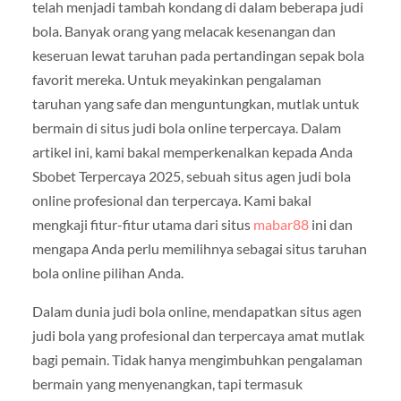
telah menjadi tambah kondang di dalam beberapa judi
bola. Banyak orang yang melacak kesenangan dan
keseruan lewat taruhan pada pertandingan sepak bola
favorit mereka. Untuk meyakinkan pengalaman
taruhan yang safe dan menguntungkan, mutlak untuk
bermain di situs judi bola online terpercaya. Dalam
artikel ini, kami bakal memperkenalkan kepada Anda
Sbobet Terpercaya 2025, sebuah situs agen judi bola
online profesional dan terpercaya. Kami bakal
mengkaji fitur-fitur utama dari situs
mabar88
ini dan
mengapa Anda perlu memilihnya sebagai situs taruhan
bola online pilihan Anda.
Dalam dunia judi bola online, mendapatkan situs agen
judi bola yang profesional dan terpercaya amat mutlak
bagi pemain. Tidak hanya mengimbuhkan pengalaman
bermain yang menyenangkan, tapi termasuk