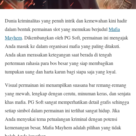
Dunia kriminalitas yang penuh intrik dan kemewahan kini hadir
dalam bentuk permainan slot yang memukau berjudul
Mafia
Mayhem
. Dikembangkan oleh PG Soft, permainan ini mengajak
Anda masuk ke dalam organisasi mafia yang paling ditakuti.
Anda akan merasakan ketegangan saat berada di tengah
pertemuan rahasia para bos besar yang siap membagikan
tumpukan uang dan harta karun bagi siapa saja yang loyal.
Visual permainan ini menampilkan suasana bar remang-remang
yang mewah, lengkap dengan cerutu, minuman keras, dan senjata
khas mafia. PG Soft sangat memperhatikan detail grafis sehingga
setiap simbol dalam permainan ini terlihat sangat hidup. Jika
Anda menyukai tema petualangan kriminal dengan potensi
kemenangan besar, Mafia Mayhem adalah pilihan yang tidak
boleh Anda lewatkan.