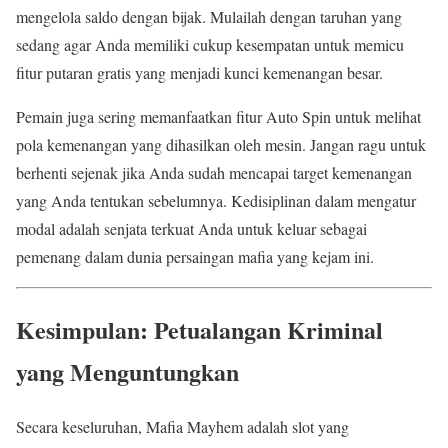
mengelola saldo dengan bijak. Mulailah dengan taruhan yang
sedang agar Anda memiliki cukup kesempatan untuk memicu
fitur putaran gratis yang menjadi kunci kemenangan besar.
Pemain juga sering memanfaatkan fitur Auto Spin untuk melihat
pola kemenangan yang dihasilkan oleh mesin. Jangan ragu untuk
berhenti sejenak jika Anda sudah mencapai target kemenangan
yang Anda tentukan sebelumnya. Kedisiplinan dalam mengatur
modal adalah senjata terkuat Anda untuk keluar sebagai
pemenang dalam dunia persaingan mafia yang kejam ini.
Kesimpulan: Petualangan Kriminal
yang Menguntungkan
Secara keseluruhan, Mafia Mayhem adalah slot yang