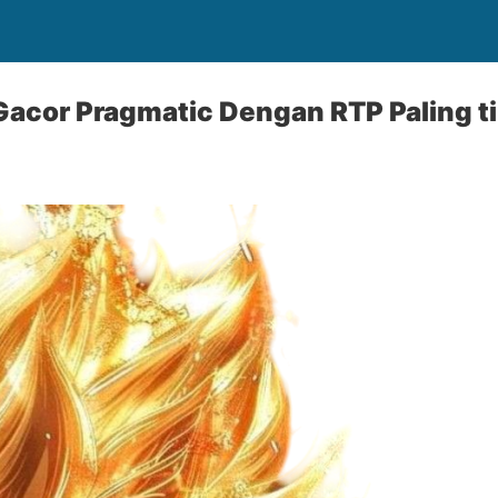
 Gacor Pragmatic Dengan RTP Paling tin