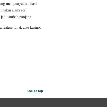
ang mempunyai arti hasil
ungkin alami sesi
 jadi tambah panjang.
 feature lunak atau kasino.
Back to top