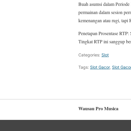
Buah asumsi dalam Periode 
permainan dalam sesion per
kemenangan atau rugi, tapi 
Penetapan Prosentase RTP: S
Tingkat RTP ini sanggup bera
Categories:
Slot
Tags:
Slot Gacor
,
Slot Gaco
Wausau Pro Musica