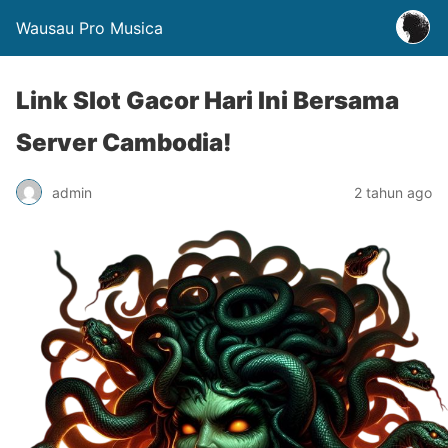
Wausau Pro Musica
Link Slot Gacor Hari Ini Bersama
Server Cambodia!
admin
2 tahun ago