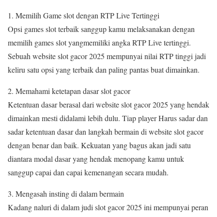
1. Memilih Game slot dengan RTP Live Tertinggi
Opsi games slot terbaik sanggup kamu melaksanakan dengan
memilih games slot yangmemiliki angka RTP Live tertinggi.
Sebuah website slot gacor 2025 mempunyai nilai RTP tinggi jadi
keliru satu opsi yang terbaik dan paling pantas buat dimainkan.
2. Memahami ketetapan dasar slot gacor
Ketentuan dasar berasal dari website slot gacor 2025 yang hendak
dimainkan mesti didalami lebih dulu. Tiap player Harus sadar dan
sadar ketentuan dasar dan langkah bermain di website slot gacor
dengan benar dan baik. Kekuatan yang bagus akan jadi satu
diantara modal dasar yang hendak menopang kamu untuk
sanggup capai dan capai kemenangan secara mudah.
3. Mengasah insting di dalam bermain
Kadang naluri di dalam judi slot gacor 2025 ini mempunyai peran