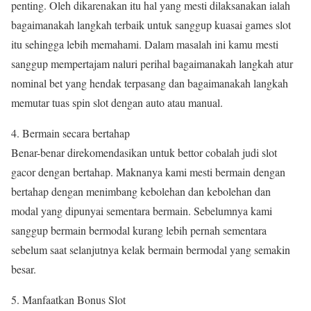
penting. Oleh dikarenakan itu hal yang mesti dilaksanakan ialah
bagaimanakah langkah terbaik untuk sanggup kuasai games slot
itu sehingga lebih memahami. Dalam masalah ini kamu mesti
sanggup mempertajam naluri perihal bagaimanakah langkah atur
nominal bet yang hendak terpasang dan bagaimanakah langkah
memutar tuas spin slot dengan auto atau manual.
4. Bermain secara bertahap
Benar-benar direkomendasikan untuk bettor cobalah judi slot
gacor dengan bertahap. Maknanya kami mesti bermain dengan
bertahap dengan menimbang kebolehan dan kebolehan dan
modal yang dipunyai sementara bermain. Sebelumnya kami
sanggup bermain bermodal kurang lebih pernah sementara
sebelum saat selanjutnya kelak bermain bermodal yang semakin
besar.
5. Manfaatkan Bonus Slot