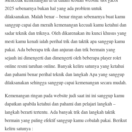
2025 sebenarnya bukan hal yang ada problem untuk
dilaksanakan. Malah benar – benar ringan sebenarnya buat kamu
sanggup capai dan meraih kemenangan kecuali kamu ketahui dan
sadar teknik dan triknya. Oleh dikarenakan itu kunci khusus yang
mesti kamu kenali ialah perihal trik dan taktik apa sanggup kamu
pakai. Ada beberapa trik dan anjuran dan trik bermain yang
sejauh ini dimengerti dan dimengerti oleh beberapa player rolet
online resmi taruhan online. Banyak keliru satunya yang ketahui
dan pahami benar perihal teknik dan langkah Apa yang sanggup
dilaksanakan sehingga sanggup capai kemenangan secara mudah.
Kemenangan ringan pada website judi saat ini ini sanggup kamu
dapatkan apabila ketahui dan pahami dan pelajari langkah –
langkah berarti tertentu. Ada banyak trik dan langkah taktik
bermain yang paling efektif sanggup kamu cobalah pakai. Berikut
keliru satunya :